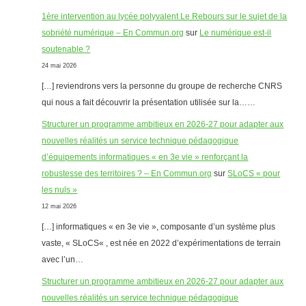
1ère intervention au lycée polyvalent Le Rebours sur le sujet de la
sobriété numérique – En Commun.org
sur
Le numérique est-il
soutenable ?
24 mai 2026
[…] reviendrons vers la personne du groupe de recherche CNRS
qui nous a fait découvrir la présentation utilisée sur la……
Structurer un programme ambitieux en 2026-27 pour adapter aux
nouvelles réalités un service technique pédagogique
d’équipements informatiques « en 3e vie » renforçant la
robustesse des territoires ? – En Commun.org
sur
SLoCS « pour
les nuls »
12 mai 2026
[…] informatiques « en 3e vie », composante d’un système plus
vaste, « SLoCS« , est née en 2022 d’expérimentations de terrain
avec l’un…
Structurer un programme ambitieux en 2026-27 pour adapter aux
nouvelles réalités un service technique pédagogique