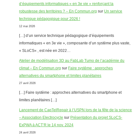
d’équipements informatiques « en 3e vie » renforçant la
robustesse des territoires ? – En Commun.org
sur
Un service
technique pédagogique pour 2026 !
12 mai 2026
[…] d’un service technique pédagogique d’équipements
informatiques « en 3e vie », composante d’un système plus vaste,
« SLoCS« , est née en 2022…
Atelier de modélisation 3D au FabLab Tumo de l’académie du
climat – En Commun.org
sur
Faire système : approches
alternatives du smartphone et limites planétaires
27 avril 2026
[…] Faire système : approches alternatives du smartphone et
limites planétaires […]
Lancement de CapTelRepair à l’USPN lors de la fête de la science
– Association Electrocycle
sur
Présentation du projet SLoCS-
ExPWA à ACT’R le 14 nov. 2024
24 avril 2026