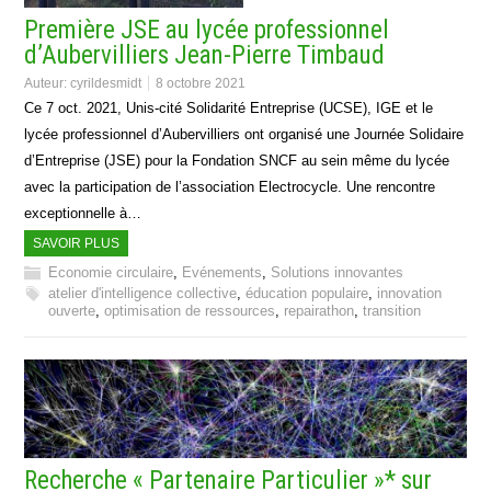
Première JSE au lycée professionnel
d’Aubervilliers Jean-Pierre Timbaud
Auteur:
cyrildesmidt
8 octobre 2021
Ce 7 oct. 2021, Unis-cité Solidarité Entreprise (UCSE), IGE et le
lycée professionnel d’Aubervilliers ont organisé une Journée Solidaire
d’Entreprise (JSE) pour la Fondation SNCF au sein même du lycée
avec la participation de l’association Electrocycle. Une rencontre
exceptionnelle à…
SAVOIR PLUS
Economie circulaire
,
Evénements
,
Solutions innovantes
atelier d'intelligence collective
,
éducation populaire
,
innovation
ouverte
,
optimisation de ressources
,
repairathon
,
transition
Recherche « Partenaire Particulier »* sur