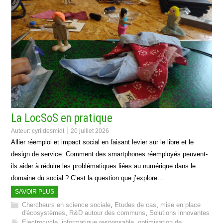
La LocSoS en pratique
Auteur:
cyrildesmidt
20 juillet 2026
Allier réemploi et impact social en faisant levier sur le libre et le
design de service. Comment des smartphones réemployés peuvent-
ils aider à réduire les problématiques liées au numérique dans le
domaine du social ? C’est la question que j’explore…
SAVOIR PLUS
Chercheurs en science sociale
,
Etudes de cas
,
mise en place
d'écosystèmes
,
R&D autour des communs
,
Solutions innovantes
Electrocycle
,
informatique responsable
,
optimisation de