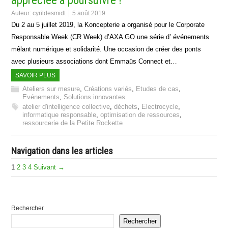
appréciée à poursuivre !
Auteur:
cyrildesmidt
5 août 2019
Du 2 au 5 juillet 2019, la Koncepterie a organisé pour le Corporate
Responsable Week (CR Week) d’AXA GO une série d’ événements
mêlant numérique et solidarité. Une occasion de créer des ponts
avec plusieurs associations dont Emmaüs Connect et…
SAVOIR PLUS
Ateliers sur mesure
,
Créations variés
,
Etudes de cas
,
Evénements
,
Solutions innovantes
atelier d'intelligence collective
,
déchets
,
Electrocycle
,
informatique responsable
,
optimisation de ressources
,
ressourcerie de la Petite Rockette
Navigation dans les articles
1
2
3
4
Suivant →
Rechercher
Rechercher