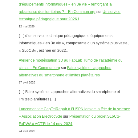
d’équipements informatiques « en 3e vie » renforçant la
robustesse des territoires ? – En Commun.org
sur
Un service
technique pédagogique pour 2026 !
12 mai 2026
[…] d’un service technique pédagogique d’équipements
informatiques « en 3e vie », composante d’un système plus vaste,
« SLoCS« , est née en 2022…
Atelier de modélisation 3D au FabLab Tumo de l’académie du
climat – En Commun.org
sur
Faire système : approches
alternatives du smartphone et limites planétaires
27 avril 2026
[…] Faire système : approches alternatives du smartphone et
limites planétaires […]
Lancement de CapTelRepair à l’USPN lors de la fête de la science
– Association Electrocycle
sur
Présentation du projet SLoCS-
ExPWA à ACT’R le 14 nov. 2024
24 avril 2026