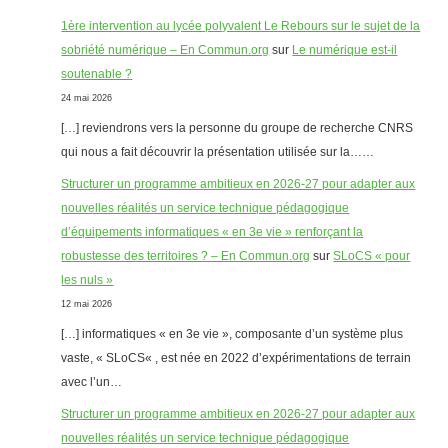
1ère intervention au lycée polyvalent Le Rebours sur le sujet de la
sobriété numérique – En Commun.org
sur
Le numérique est-il
soutenable ?
24 mai 2026
[…] reviendrons vers la personne du groupe de recherche CNRS
qui nous a fait découvrir la présentation utilisée sur la……
Structurer un programme ambitieux en 2026-27 pour adapter aux
nouvelles réalités un service technique pédagogique
d’équipements informatiques « en 3e vie » renforçant la
robustesse des territoires ? – En Commun.org
sur
SLoCS « pour
les nuls »
12 mai 2026
[…] informatiques « en 3e vie », composante d’un système plus
vaste, « SLoCS« , est née en 2022 d’expérimentations de terrain
avec l’un…
Structurer un programme ambitieux en 2026-27 pour adapter aux
nouvelles réalités un service technique pédagogique