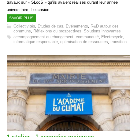
travaux sur « SLocS » qu’ils avaient réalisés durant leur année
universitaire. L’occasion…
SAVOIR PLUS
Collectivités
,
Etudes de cas
,
Evénements
,
R&D autour des
communs
,
Réflexions ou prospectives
,
Solutions innovantes
accompagnement au changement
,
communauté
,
Electrocycle
,
informatique responsable
,
optimisation de ressources
,
transition