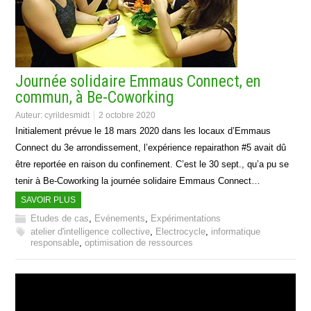
Journée solidaire Emmaus Connect, en
commun, à Be-Coworking
Auteur:
cyrildesmidt
2 octobre 2020
Initialement prévue le 18 mars 2020 dans les locaux d’Emmaus
Connect du 3e arrondissement, l’expérience repairathon #5 avait dû
être reportée en raison du confinement. C’est le 30 sept., qu’a pu se
tenir à Be-Coworking la journée solidaire Emmaus Connect…
SAVOIR PLUS
Etudes de cas
,
Evénements
,
Expérimentations
atelier d'intelligence collective
,
Electrocycle
,
informatique
responsable
,
optimisation de ressources