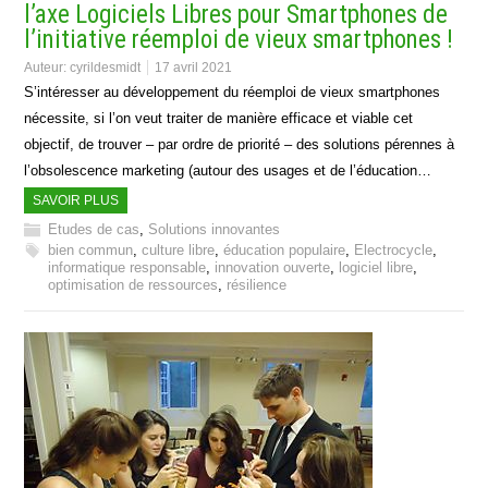
l’axe Logiciels Libres pour Smartphones de
l’initiative réemploi de vieux smartphones !
Auteur:
cyrildesmidt
17 avril 2021
S’intéresser au développement du réemploi de vieux smartphones
nécessite, si l’on veut traiter de manière efficace et viable cet
objectif, de trouver – par ordre de priorité – des solutions pérennes à
l’obsolescence marketing (autour des usages et de l’éducation…
SAVOIR PLUS
Etudes de cas
,
Solutions innovantes
bien commun
,
culture libre
,
éducation populaire
,
Electrocycle
,
informatique responsable
,
innovation ouverte
,
logiciel libre
,
optimisation de ressources
,
résilience