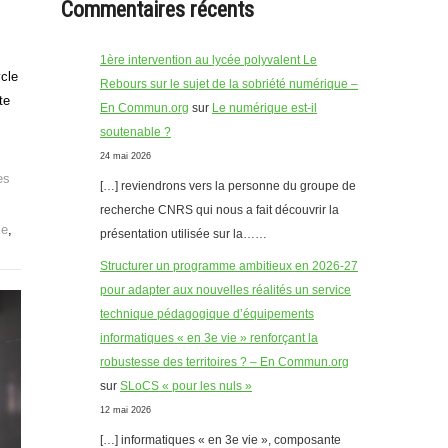
Commentaires récents
1ère intervention au lycée polyvalent Le
ycle
Rebours sur le sujet de la sobriété numérique –
te
En Commun.org
sur
Le numérique est-il
soutenable ?
24 mai 2026
es
[…] reviendrons vers la personne du groupe de
recherche CNRS qui nous a fait découvrir la
le
,
présentation utilisée sur la……
Structurer un programme ambitieux en 2026-27
pour adapter aux nouvelles réalités un service
technique pédagogique d’équipements
informatiques « en 3e vie » renforçant la
robustesse des territoires ? – En Commun.org
sur
SLoCS « pour les nuls »
12 mai 2026
[…] informatiques « en 3e vie », composante