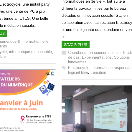
informatiques en 3e vie », fait suite à
lectrocycle, une install party
différents travaux initiés par le bureau
ec une vente de PC à prix
d’études en innovation sociale IGE, en
est tenue à l’ETES. Une belle
collaboration avec l’association Electroc
de médiation sociale,…
et une enseignante du secondaire en ven
LUS
et…
numérique & informationnelle
,
SAVOIR PLUS
ents
ycle
,
informatique responsable
,
Chercheurs en science sociale
,
Etud
ibre
de cas
,
Expérimentations
,
Solutions
innovantes
Electrocycle
,
informatique responsab
logiciel libre
,
transition