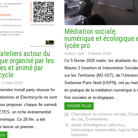
Médiation sociale,
numérique et écologique 
lycée pro
’ateliers autour du
Auteur:
cyril
5 février 2026
ue organisé par les
Ce 5 février 2026 matin, les étudiants du
tes et animé par
Master 2 Insertion et Intervention Sociale
cycle
sur les Territoires (M2 IIST), de l’Universi
Sorbonne Paris Nord (USPN), ont pu met
2 mars 2026
emière Install party réussie fin
en pratique de la médiation numérique à 
loristes et Electrocycle se sont
fins sociales et écologiques…
our proposer, chaque 4e samedi
SAVOIR PLUS
’ETES, un riche événementiel
Chercheurs en science sociale
,
Etud
de cas
,
Evénements
mérique. Ce 28 fév. a été
atelier d'intelligence collective
,
de lancer un premier…
informatique responsable
,
logiciel libr
transition
LUS