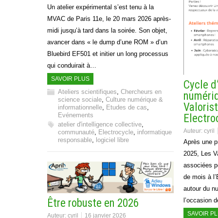
Un atelier expérimental s’est tenu à la
MVAC de Paris 11e, le 20 mars 2026 après-
midi jusqu’à tard dans la soirée. Son objet,
avancer dans « le dump d’une ROM » d’un
Bluebird EF501 et initier un long processus
qui conduirait à…
SAVOIR PLUS
Cycle d
Ateliers scientifiques
,
Chercheurs en
numériq
science sociale
,
Culture numérique &
Valoris
informationnelle
,
Etudes de cas
,
Evénements
Electro
atelier d'intelligence collective
,
Auteur:
cyril
communauté
,
Electrocycle
,
informatique
responsable
,
logiciel libre
Après une pr
2025, Les Va
associées p
de mois à l
autour du nu
l’occasion 
Être robuste en 2026
SAVOIR P
Auteur:
cyril
16 janvier 2026