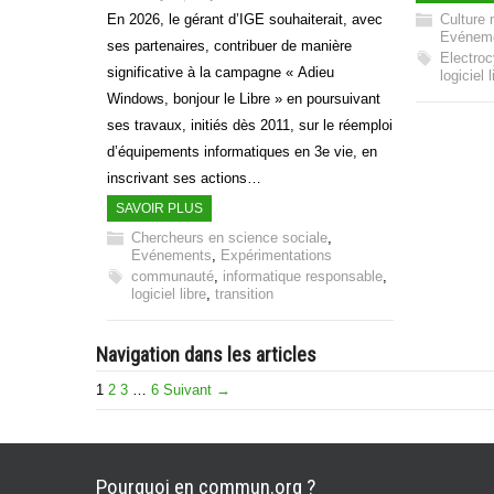
Culture 
En 2026, le gérant d’IGE souhaiterait, avec
Evénem
ses partenaires, contribuer de manière
Electroc
significative à la campagne « Adieu
logiciel l
Windows, bonjour le Libre » en poursuivant
ses travaux, initiés dès 2011, sur le réemploi
d’équipements informatiques en 3e vie, en
inscrivant ses actions…
SAVOIR PLUS
Chercheurs en science sociale
,
Evénements
,
Expérimentations
communauté
,
informatique responsable
,
logiciel libre
,
transition
Navigation dans les articles
1
2
3
…
6
Suivant →
Pourquoi en commun.org ?