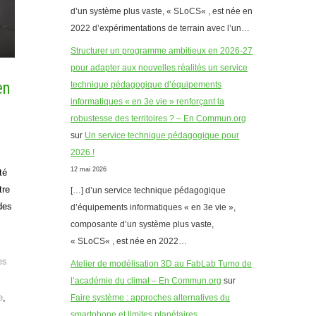
d’un système plus vaste, « SLoCS« , est née en
2022 d’expérimentations de terrain avec l’un…
Structurer un programme ambitieux en 2026-27
pour adapter aux nouvelles réalités un service
en
technique pédagogique d’équipements
informatiques « en 3e vie » renforçant la
robustesse des territoires ? – En Commun.org
sur
Un service technique pédagogique pour
2026 !
12 mai 2026
té
tre
[…] d’un service technique pédagogique
des
d’équipements informatiques « en 3e vie »,
composante d’un système plus vaste,
« SLoCS« , est née en 2022…
es
Atelier de modélisation 3D au FabLab Tumo de
l’académie du climat – En Commun.org
sur
e
,
Faire système : approches alternatives du
smartphone et limites planétaires