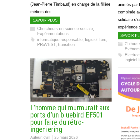
(Jean-Pierre Timbaud) en charge de la filière
animés par É
métiers des…
combinée av
solidaire s’
SAVOIR PLUS
expérience 
Chercheurs en science sociale
,
Expérimentations
SAVOIR P
informatique responsable
,
logiciel libre
,
Culture 
PRoVEST
,
transition
Evénem
Electroc
logiciel l
L’homme qui murmurait aux
ports d’un bluebird EF501
pour faire du rétro-
ingeniering
Auteur:
cyril
25 mars 2026