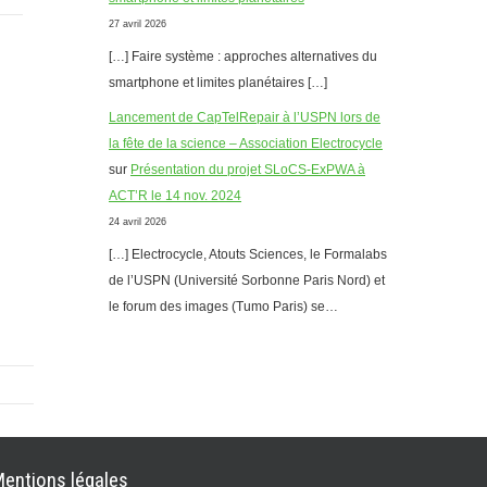
27 avril 2026
[…] Faire système : approches alternatives du
smartphone et limites planétaires […]
Lancement de CapTelRepair à l’USPN lors de
la fête de la science – Association Electrocycle
sur
Présentation du projet SLoCS-ExPWA à
ACT’R le 14 nov. 2024
24 avril 2026
[…] Electrocycle, Atouts Sciences, le Formalabs
de l’USPN (Université Sorbonne Paris Nord) et
le forum des images (Tumo Paris) se…
entions légales