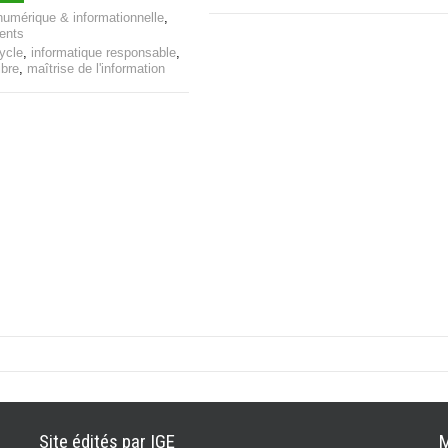
numérique & informationnelle
,
ents
ycle
,
informatique responsable
,
ibre
,
maîtrise de l'information
Site édités par IGE
M