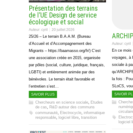
Présentation des terrains
de l’UE Design de service
écologique et social
Auteur:
cyril
20 juillet 2026
ARCHIP
25/26 – Le terrain B.A.A.M. (Bureau
d’Accueil et d’Accompagnement des
Auteur:
cyril
En ce mois d
Migrants – https://baamasso.org/fr/) C’est
voyages, à l
une association créée en 2015, organisée
sociale à pa
par pôles (social, culture, juridique, français,
qu’ARCHIPE
LGBTI) et entièrement animée par des
la fois : Po
bénévoles. Le terrain était favorable et
SLoCS, vou
l’entretien s’est…
SAVOIR P
SAVOIR PLUS
Cherche
Chercheurs en science sociale
,
Etudes
numériqu
de cas
,
R&D autour des communs
circulair
communauté
,
Electrocycle
,
informatique
Electroc
responsable
,
logiciel libre
,
transition
logiciel l