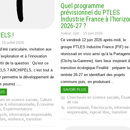
Quel programme
prévisionnel du PTLES
Industrie France à l’horizo
2026-27 ?
ELS !
Auteur:
cyril
15 juin 2026
Ce vendredi 12 juin 2026 après-midi, le
10 juillet 2026
groupe PTLES Industrie France (PIF) se
’été caniculaire, invitation aux
réunissait en visio ainsi qu’à la Partageri
’exploration et à l’innovation
(Clichy-la-Garenne), tiers lieux inspirant 
rtir de la question : Qu’est ce
transition écologique.Finalité : préparer la
LS ? ARCHIPELS, c’est tout à
rentrée 26-27 en identifiant des projets
ur permettre le développement de
communs puis, en produisant…
s pourrez :…
SAVOIR PLUS
LUS
Chercheurs en science sociale
,
Etud
urs en science sociale
,
Culture
de cas
e & informationnelle
,
Economie
communauté
,
Electrocycle
,
informati
e
,
Expérimentations
responsable
,
logiciel libre
,
transition
ycle
,
informatique responsable
,
ibre
,
résilience
,
transition