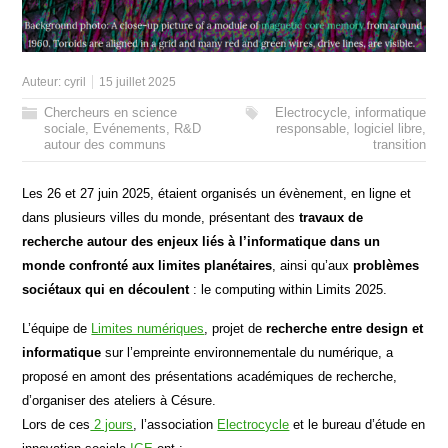
Auteur:
cyril
15 juillet 2025
Chercheurs en science
Electrocycle
,
informatique
sociale
,
Evénements
,
R&D
responsable
,
logiciel libre
,
autour des communs
transition
Les 26 et 27 juin 2025, étaient organisés un évènement, en ligne et
dans plusieurs villes du monde, présentant des
travaux de
recherche autour des enjeux liés à l’informatique dans un
monde confronté aux limites planétaires
, ainsi qu’aux
problèmes
sociétaux qui en découlent
: le computing within Limits 2025.
L’équipe de
Limites numériques
, projet de
recherche entre design et
informatique
sur l’empreinte environnementale du numérique, a
proposé en amont des présentations académiques de recherche,
d’organiser des ateliers à Césure.
Lors de ces
2 jours
, l’association
Electrocycle
et le bureau d’étude en