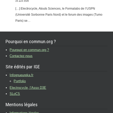
24 avril 2026
[…] Electrocycle, Atouts Sciences, le Formalabs de l’USPN
(Université Sorbonne Paris Nord) et le forum des images (Tumo
Paris) se…
Pourquoi en commun.org ?
Pourquoi en commun.org ?
Contactez-nous
Site édités par IGE
Infognueureka.fr
Portfolio
Electrocycle, l’Asso D3E
SLoCS
Mentions légales
Informations légales