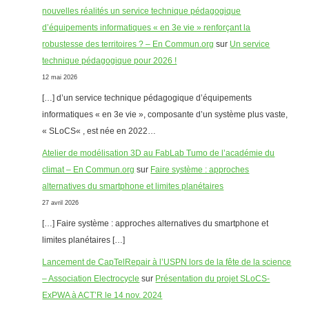
nouvelles réalités un service technique pédagogique
d’équipements informatiques « en 3e vie » renforçant la
robustesse des territoires ? – En Commun.org
sur
Un service
technique pédagogique pour 2026 !
12 mai 2026
[…] d’un service technique pédagogique d’équipements
informatiques « en 3e vie », composante d’un système plus vaste,
« SLoCS« , est née en 2022…
Atelier de modélisation 3D au FabLab Tumo de l’académie du
climat – En Commun.org
sur
Faire système : approches
alternatives du smartphone et limites planétaires
27 avril 2026
[…] Faire système : approches alternatives du smartphone et
limites planétaires […]
Lancement de CapTelRepair à l’USPN lors de la fête de la science
– Association Electrocycle
sur
Présentation du projet SLoCS-
ExPWA à ACT’R le 14 nov. 2024