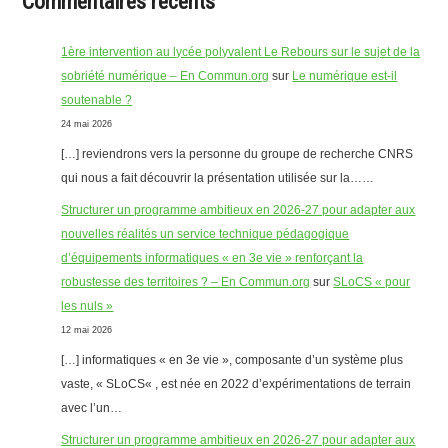
Commentaires récents
1ère intervention au lycée polyvalent Le Rebours sur le sujet de la
sobriété numérique – En Commun.org
sur
Le numérique est-il
soutenable ?
24 mai 2026
[…] reviendrons vers la personne du groupe de recherche CNRS
qui nous a fait découvrir la présentation utilisée sur la……
Structurer un programme ambitieux en 2026-27 pour adapter aux
nouvelles réalités un service technique pédagogique
d’équipements informatiques « en 3e vie » renforçant la
robustesse des territoires ? – En Commun.org
sur
SLoCS « pour
les nuls »
12 mai 2026
[…] informatiques « en 3e vie », composante d’un système plus
vaste, « SLoCS« , est née en 2022 d’expérimentations de terrain
avec l’un…
Structurer un programme ambitieux en 2026-27 pour adapter aux