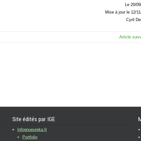
Le 20/09
Mise à jour le 12/1
Cyril D
Article sui
Site édités par IGE
M
Infognueureka.fr
Portfolio