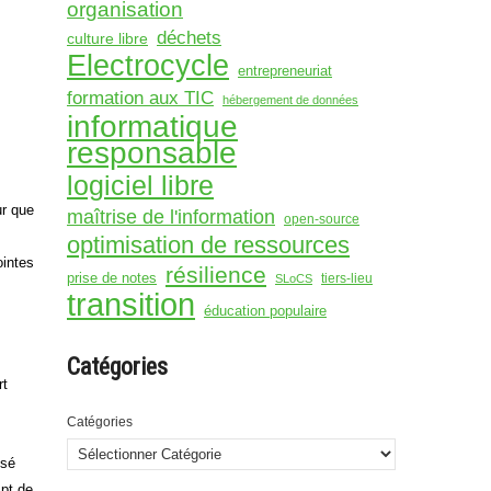
organisation
déchets
culture libre
Electrocycle
entrepreneuriat
formation aux TIC
hébergement de données
informatique
responsable
logiciel libre
ur que
maîtrise de l'information
open-source
optimisation de ressources
ointes
résilience
prise de notes
tiers-lieu
SLoCS
transition
éducation populaire
Catégories
rt
Catégories
ysé
mpt de