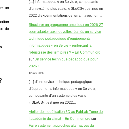
[…] informatiques « en 3e vie », composante
ors un
d’un système plus vaste, « SLoCS« , est née en
2022 d’expérimentations de terrain avec l’un…
mation
Structurer un programme ambitieux en 2026-27
upe de
pour adapter aux nouvelles réalités un service
technique pédagogique d’équipements
informatiques « en 3e vie » renforçant la
ls
robustesse des territoires ? – En Commun.org
sur
Un service technique pédagogique pour
2026 !
12 mai 2026
?
[…] d’un service technique pédagogique
d’équipements informatiques « en 3e vie »,
composante d’un système plus vaste,
« SLoCS« , est née en 2022…
Atelier de modélisation 3D au FabLab Tumo de
l’académie du climat – En Commun.org
sur
Faire système : approches alternatives du