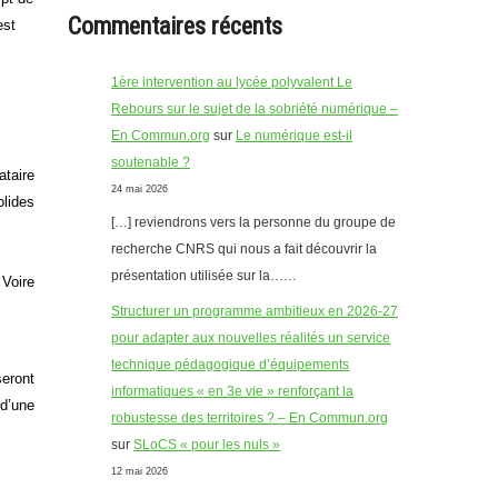
Commentaires récents
est
1ère intervention au lycée polyvalent Le
Rebours sur le sujet de la sobriété numérique –
En Commun.org
sur
Le numérique est-il
soutenable ?
ataire
24 mai 2026
olides
[…] reviendrons vers la personne du groupe de
recherche CNRS qui nous a fait découvrir la
présentation utilisée sur la……
 Voire
Structurer un programme ambitieux en 2026-27
pour adapter aux nouvelles réalités un service
technique pédagogique d’équipements
seront
informatiques « en 3e vie » renforçant la
 d’une
robustesse des territoires ? – En Commun.org
sur
SLoCS « pour les nuls »
12 mai 2026