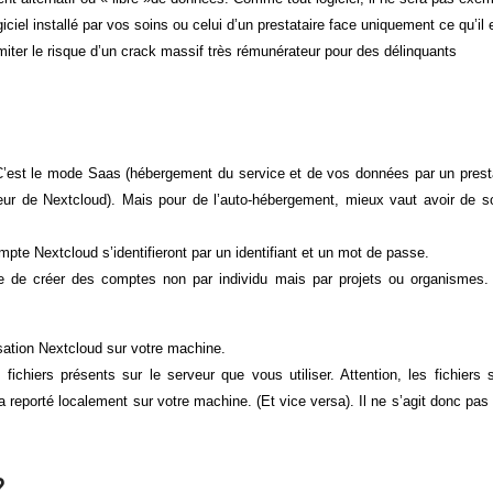
ciel installé par vos soins ou celui d’un prestataire face uniquement ce qu’il 
imiter le risque d’un crack massif très rémunérateur pour des délinquants
 C’est le mode Saas (hébergement du service et de vos données par un prest
erveur de Nextcloud). Mais pour de l’auto-hébergement, mieux vaut avoir de s
mpte Nextcloud s’identifieront par un identifiant et un mot de passe.
le de créer des comptes non par individu mais par projets ou organismes.
isation Nextcloud sur votre machine.
fichiers présents sur le serveur que vous utiliser. Attention, les fichiers 
a reporté localement sur votre machine. (Et vice versa). Il ne s’agit donc pas
?