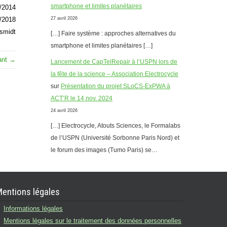
smartphone et limites planétaires
/2014
1/2018
27 avril 2026
esmidt
[…] Faire système : approches alternatives du
smartphone et limites planétaires […]
vant →
Lancement de CapTelRepair à l’USPN lors de
la fête de la science – Association Electrocycle
sur
Présentation du projet SLoCS-ExPWA à
ACT’R le 14 nov. 2024
24 avril 2026
[…] Electrocycle, Atouts Sciences, le Formalabs
de l’USPN (Université Sorbonne Paris Nord) et
le forum des images (Tumo Paris) se…
entions légales
Informations légales
Mentions légales sur le traitement des données personnelles