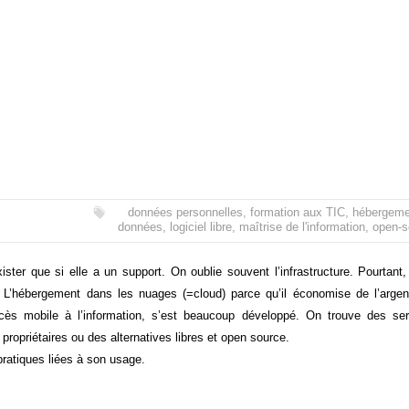
données personnelles
,
formation aux TIC
,
hébergeme
données
,
logiciel libre
,
maîtrise de l'information
,
open-s
ster que si elle a un support. On oublie souvent l’infrastructure. Pourtant
t. L’hébergement dans les nuages (=cloud) parce qu’il économise de l’arge
accès mobile à l’information, s’est beaucoup développé. On trouve des se
propriétaires ou des alternatives libres et open source.
pratiques liées à son usage.