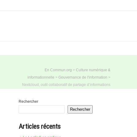
En Commun.org
>
Culture numérique &
informationnelle
>
Gouvernance de l'information
>
Nextcloud, outil collaboratif de partage d’informations
Rechercher
Rechercher
Articles récents