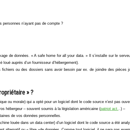
s personnes n’ayant pas de compte ?
ckage de données. « A safe home for all your data. » Il s’installe sur le serve
é loué auprès d’un fournisseur d’hébergement).
fichiers ou des dossiers sans avoir besoin par ex. de joindre des pièces j
opriétaire » ?
que ou morale) qui a opté pour un logiciel dont le code source n’est pas ouve
os hébergeur – souvent soumis à la législation américaine (
patriot act.
..) –
rtaines de vos données personnelles.
achine louée dans un data center) d’un logiciel dont le code source a été anal
 alternatif ou « libre »de données. Comme tout logiciel, il ne sera pas exe