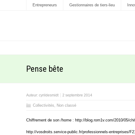
Entrepreneurs
Gestionnaires de tiers-lieu
Inno
Pense bête
Auteur:
cyrildesmidt
2 septembre 2014
Collectivités
,
Non classé
Chiffrement de son /home : http://blog.rom1v.com/2010/05/chi
http://vosdroits.service-public.fr/professionnels-entreprises/F