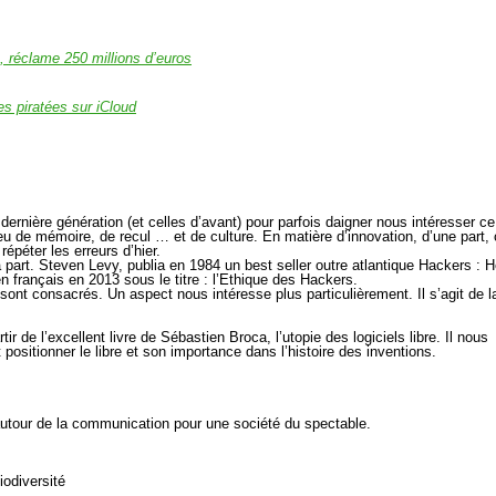
, réclame 250 millions d’euros
s piratées sur iCloud
dernière génération (et celles d’avant) pour parfois daigner nous intéresser ce
eu de mémoire, de recul … et de culture. En matière d’innovation, d’une part, 
épéter les erreurs d’hier.
à part. Steven Levy, publia en 1984 un best seller outre atlantique Hackers : 
en français en 2013 sous le titre : l’Ethique des Hackers.
 sont consacrés. Un aspect nous intéresse plus particulièrement. Il s’agit de l
r de l’excellent livre de Sébastien Broca, l’utopie des logiciels libre. Il nous
positionner le libre et son importance dans l’histoire des inventions.
tour de la communication pour une société du spectable.
iodiversité