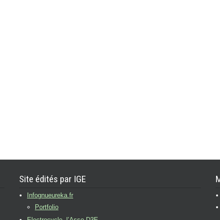
Site édités par IGE
M
Infognueureka.fr
Portfolio
Electrocycle, l’Asso D3E