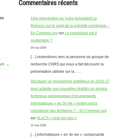
Commentaires récents
dre
1ère intervention au lycée polyvalent Le
Rebours sur le sujet de la sobriété numérique –
En Commun.org
sur
Le numérique est-il
soutenable ?
24 mai 2026
[…] reviendrons vers la personne du groupe de
vant →
recherche CNRS qui nous a fait découvrir la
présentation utilisée sur la……
Structurer un programme ambitieux en 2026-27
pour adapter aux nouvelles réalités un service
technique pédagogique d’équipements
informatiques « en 3e vie » renforçant la
robustesse des territoires ? – En Commun.org
sur
SLoCS « pour les nuls »
12 mai 2026
[…] informatiques « en 3e vie », composante