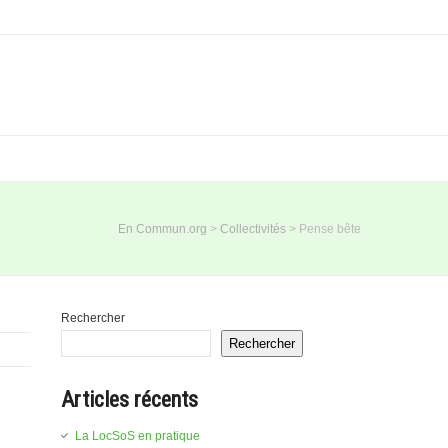
En Commun.org
>
Collectivités
>
Pense bête
Rechercher
Rechercher
Articles récents
La LocSoS en pratique