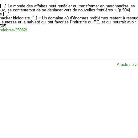
 […] Le monde des affaires peut renâcler ou transformer en marchandise les
ux, se contenteront de se déplacer vers de nouvelles frontières » [p 504]
ue […].
t hacker biologiste. [..] « Un domaine où d’énormes problèmes restent à résou
eunesse et la naIveté qui ont favorisé l’industrie du PC, et qui pourrait avoir
-505
-celebres-25082/
Article sui