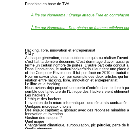
Franchise en base de TVA
À lire sur Numerama : Orange attaque Free en contrefaçon
À lire sur Numerama : Des photos de femmes célèbres nue
Hacking, libre, innovation et entreprenariat
514 p.
A chaque génération, nous oublions ce qu’a pu réaliser l’avant 
c’est fait la dernière décennie. C’est dommage d’avoir aussi p
ferme un certain nombre de portes. D’autre part cela conduit à r
Dans l’innovation, le maker/hacker/bidouilleur tient une place 
of the Computer Revolution. Il fut postfacé en 2010 et traduit 
Pour en savoir plus, voir par exemple ces deux articles qui lui
relation entre hacking, libre, innovation et entreprenariat.
Le libre et le Hacking
Nous avions déjà proposé une porte d’entrée dans le libre à parti
semble que la lecture de l’Ethique des Hackers vient utilement 
Les hackers ?
L’éthique des hackers
L’invention de la micro-informatique : des résultats contrastés.
Quelques morceaux choisis.
Des enjeux capitaux & globaux avec des réponses minables au
Innovation et invention
Gestion des risques ?
Quel risque
Changement climatique, surpopulation, pic pétrolier, perte de b
Quelle réponses