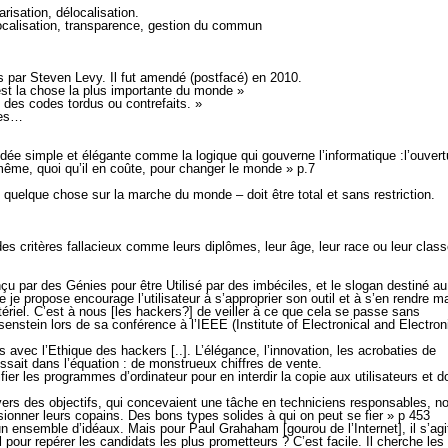
arisation, délocalisation.
elocalisation, transparence, gestion du commun
rs par Steven Levy. Il fut amendé (postfacé) en 2010.
est la chose la plus importante du monde »
t des codes tordus ou contrefaits. »
tes…
dée simple et élégante comme la logique qui gouverne l’informatique :l’ouvert
oi-même, quoi qu’il en coûte, pour changer le monde » p.7
 quelque chose sur la marche du monde – doit être total et sans restriction.
des critères fallacieux comme leurs diplômes, leur âge, leur race ou leur class
çu par des Génies pour être Utilisé par des imbéciles, et le slogan destiné au
 je propose encourage l’utilisateur à s’approprier son outil et à s’en rendre ma
ériel. C’est à nous [les hackers?] de veiller à ce que cela se passe sans
nstein lors de sa conférence à l’IEEE (Institute of Electronical and Electron
 avec l’Ethique des hackers [..]. L’élégance, l’innovation, les acrobaties de
issait dans l’équation : de monstrueux chiffres de vente.
er les programmes d’ordinateur pour en interdir la copie aux utilisateurs et d
ers des objectifs, qui concevaient une tâche en techniciens responsables, n
ionner leurs copains. Des bons types solides à qui on peut se fier » p 453
n ensemble d’idéaux. Mais pour Paul Grahaham [gourou de l’Internet], il s’agi
our repérer les candidats les plus prometteurs ? C’est facile. Il cherche les