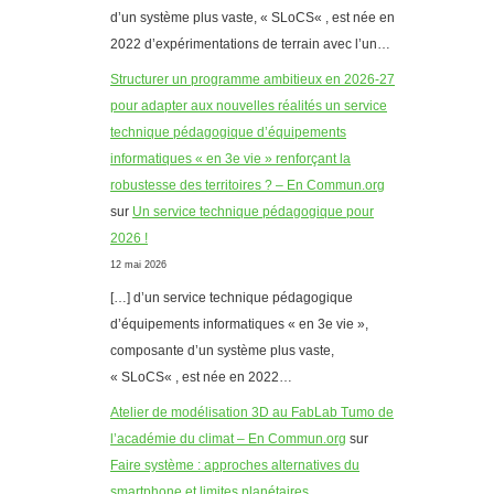
d’un système plus vaste, « SLoCS« , est née en
2022 d’expérimentations de terrain avec l’un…
Structurer un programme ambitieux en 2026-27
pour adapter aux nouvelles réalités un service
technique pédagogique d’équipements
informatiques « en 3e vie » renforçant la
robustesse des territoires ? – En Commun.org
sur
Un service technique pédagogique pour
2026 !
12 mai 2026
[…] d’un service technique pédagogique
d’équipements informatiques « en 3e vie »,
composante d’un système plus vaste,
« SLoCS« , est née en 2022…
Atelier de modélisation 3D au FabLab Tumo de
l’académie du climat – En Commun.org
sur
Faire système : approches alternatives du
smartphone et limites planétaires