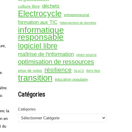
déchets
culture libre
Electrocycle
entrepreneuriat
formation aux TIC
hébergement de données
informatique
responsable
logiciel libre
ure,
maîtrise de l'information
open-source
optimisation de ressources
résilience
prise de notes
tiers-lieu
SLoCS
e.
transition
éducation populaire
ître.
Catégories
ic
Catégories
onc la
on en
t du