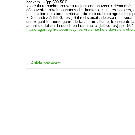
hackers. » [pp 500-501]
« la culture hacker trouvera toujours de nouveaux débouchés.
découvertes révolutionnaires des hackers, mais les hackers, e
[…] l’action se situe maintenant du côté du bricolage biologiq
« Demandez à Bill Gates ; S’il redevenait adolescent, il serai
qui exigent le même genre de fanatisme allumé, le génie de la j
autant d’effet sur la condition humaine. » [Bill Gates] pp ; 504
http://ragemag.fr/steven-levy-les-vrais-hackers-devraient-etre
← Article précédent