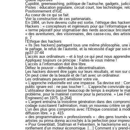
Cupidité, greenwashing, politique de l’autruche, gadgets, judici
Pistes : éducation populaire, circuit court, low technologie, r
Positionnement d’IGE
Au coeur de ce qui se fait.
Voir la construction de ces partenariats.
En 1984, un livre devenu culte est sortie, l’éthique des hacke
Hackers : « concepteurs et ingénieurs pour qui l’informatique 
« terme péjoratif pour stigmatiser des nerds asociaux bricolan
« des aventuriers, des visionnaires, des casse-cou, des artis
p. 7
l’Ethique des hackers
« Ils [les hackers] partagent tous une même philosophie, une i
le partage, le refus de l’autorité, et la nécessité d’agir par s
pp37-37-44
L’accès aux ordinateurs – et à tout ce qui peut nous apprendre
Appliquez toujours ce principe : Faites-le vous même !
L’accès à l’information doit être libre.
Défiez le pouvoir – défendez la décentralisation.
Les hackers doivent être jugés sur leurs résultats, et non sur 
On peut créer de la beauté et de l’art avec un ordinateur.
Les ordinateurs peuvent améliorer votre vie.
« L’approche industrielle est une impasse. Sa devise est : Con
public ignare est : ne pas toucher !… L’approche conviviale que
L’utilisateur devra passer beaucoup de temps à explorer le mat
problème, pour le matériel comme pour la personne. » Lee Felse
Engineers) en 1975. [p.264]
« L’argent entraîna la troisième génération dans des compromis
codage suscitaient l’admiration, mais un nouveau critère se gl
L’un des plus gros compromis avec l’Ethique consistait à modifi
diffusion libre. » p. 415
« des programmateurs « professionnels » : des gens tournés v
artistes ou prima donna accrochés à la perfection pour impress
« Pour Greenblatt, Stallman et Felsentein, le hackerisme est u
ronflement d’un moteur économique. […] Comment s’y prend-il p