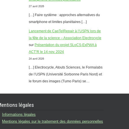
27 avril 2026
[…] Faire système : approches alternatives du
smartphone et limites planétaires […]
Lancement de CapTelRepair à l’USPN lors de
la fête de la science – Association Electrocycle
sur
Présentation du projet SLoCS-ExPWA à
ACT’R le 14 nov. 2024
24 avril 2026
[…] Electrocycle, Atouts Sciences, le Formalabs
de l’USPN (Université Sorbonne Paris Nord) et
le forum des images (Tumo Paris) se…
entions légales
Informations légales
Mentions légales sur le traitement des données personnelles