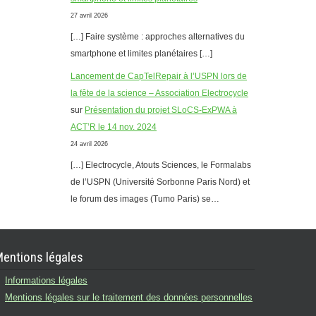
27 avril 2026
[…] Faire système : approches alternatives du
smartphone et limites planétaires […]
Lancement de CapTelRepair à l’USPN lors de
la fête de la science – Association Electrocycle
sur
Présentation du projet SLoCS-ExPWA à
ACT’R le 14 nov. 2024
24 avril 2026
[…] Electrocycle, Atouts Sciences, le Formalabs
de l’USPN (Université Sorbonne Paris Nord) et
le forum des images (Tumo Paris) se…
entions légales
Informations légales
Mentions légales sur le traitement des données personnelles