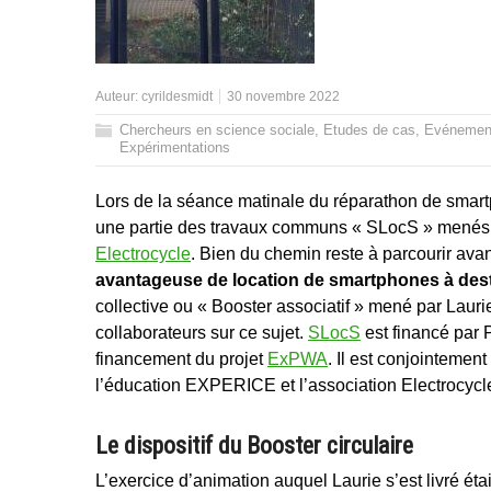
Auteur:
cyrildesmidt
30 novembre 2022
Chercheurs en science sociale
,
Etudes de cas
,
Evénemen
Expérimentations
Lors de la séance matinale du réparathon de smar
une partie des travaux communs « SLocS » menés en
Electrocycle
. Bien du chemin reste à parcourir ava
avantageuse de location de smartphones à dest
collective ou « Booster associatif » mené par Lauri
collaborateurs sur ce sujet.
SLocS
est financé par 
financement du projet
ExPWA
. Il est conjointement
l’éducation EXPERICE et l’association Electrocycl
Le dispositif du Booster circulaire
L’exercice d’animation auquel Laurie s’est livré était