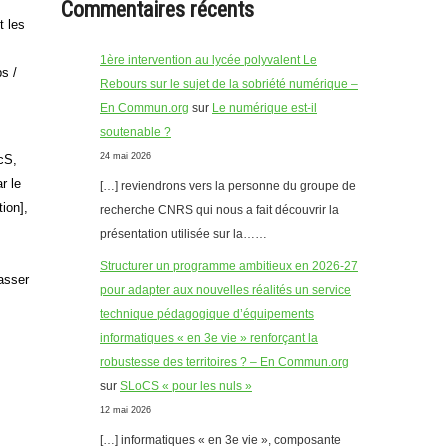
Commentaires récents
t les
1ère intervention au lycée polyvalent Le
s /
Rebours sur le sujet de la sobriété numérique –
En Commun.org
sur
Le numérique est-il
soutenable ?
24 mai 2026
ocS,
r le
[…] reviendrons vers la personne du groupe de
ion],
recherche CNRS qui nous a fait découvrir la
présentation utilisée sur la……
Structurer un programme ambitieux en 2026-27
asser
pour adapter aux nouvelles réalités un service
technique pédagogique d’équipements
informatiques « en 3e vie » renforçant la
robustesse des territoires ? – En Commun.org
sur
SLoCS « pour les nuls »
12 mai 2026
[…] informatiques « en 3e vie », composante