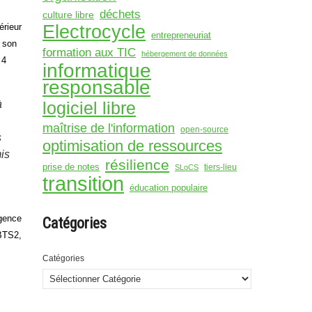
déchets
culture libre
Electrocycle
érieur
entrepreneuriat
r son
formation aux TIC
hébergement de données
 4
informatique
responsable
à
logiciel libre
maîtrise de l'information
open-source
s
optimisation de ressources
is
résilience
prise de notes
tiers-lieu
SLoCS
transition
éducation populaire
igence
Catégories
 BTS2,
Catégories