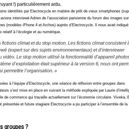
uyant !) particulièrement ardu.
ns identifiés par Electrocycle en matière de prêt de vieux smartphones (sup
us avions interviewé Adrien de l’association parisienne du forum des images su
nes (modèles iPhone 4 et Archos) auprès d’Electrocycle. Il nous avait indiqué
relatif à l’écologie et au numérique.
fictions climat et du stop motion. Les fictions climat consistent 
iewé (expert sur des sujets environnementaux) et d’interviewer
u vidéo. Le stop motion utilisé la fonctionnalité d’appareil photo
ème d’exploitation était supérieur à la version 6, nous ont perm
nsi permettre l’organisation. »
sées à l’équipe d’Electrocycle, une séance de réflexion entre groupes dans
rateurs s’est mise en place en suivant la méthode expliquée par Laurie d’intell
le de commerce qui travaille actuellement sur l’économie circulaire. Viveka,
 présentée et future stagiaire Electrocycle a pu participer à l’ensemble de la
is groupes ?