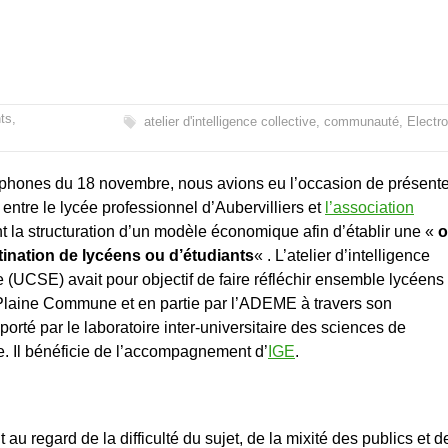
ts
,
atelier d'intelligence collective
,
communauté
,
Electr
tphones du 18 novembre, nous avions eu l’occasion de présente
tre le lycée professionnel d’Aubervilliers et
l’association
nt la structuration d’un modèle économique afin d’établir une «
o
ination de lycéens ou d’étudiants
« . L’atelier d’intelligence
e (UCSE) avait pour objectif de faire réfléchir ensemble lycéens 
Plaine Commune et en partie par l’ADEME à travers son
 porté par le laboratoire inter-universitaire des sciences de
e. Il bénéficie de l’accompagnement d’
IGE
.
 au regard de la difficulté du sujet, de la mixité des publics et d