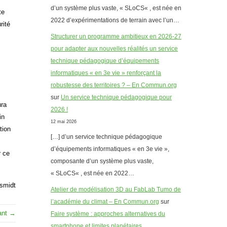
d’un système plus vaste, « SLoCS« , est née en
te
2022 d’expérimentations de terrain avec l’un…
rité
Structurer un programme ambitieux en 2026-27
pour adapter aux nouvelles réalités un service
technique pédagogique d’équipements
informatiques « en 3e vie » renforçant la
robustesse des territoires ? – En Commun.org
sur
Un service technique pédagogique pour
ura
2026 !
in
12 mai 2026
tion
[…] d’un service technique pédagogique
d’équipements informatiques « en 3e vie »,
r ce
composante d’un système plus vaste,
« SLoCS« , est née en 2022…
esmidt
Atelier de modélisation 3D au FabLab Tumo de
l’académie du climat – En Commun.org
sur
vant →
Faire système : approches alternatives du
smartphone et limites planétaires