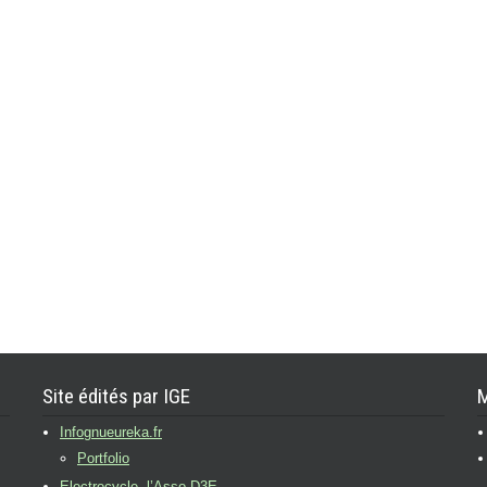
Site édités par IGE
M
Infognueureka.fr
Portfolio
Electrocycle, l’Asso D3E