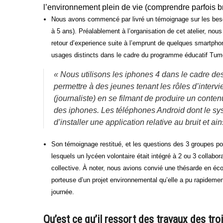
l’environnement plein de vie (comprendre parfois br
Nous avons commencé par livré un témoignage sur les besoi
à 5 ans). Préalablement à l’organisation de cet atelier, no
retour d’experience suite à l’emprunt de quelques smartpho
usages distincts dans le cadre du programme éducatif Tumo 
« Nous utilisons les iphones 4 dans le cadre des 
permettre à des jeunes tenant les rôles d’interv
(journaliste) en se filmant de produire un conten
des iphones. Les téléphones Android dont le syst
d’installer une application relative au bruit et ai
Son témoignage restitué, et les questions des 3 groupes po
lesquels un lycéen volontaire était intégré à 2 ou 3 collabo
collective. À noter, nous avions convié une thésarde en éco
porteuse d’un projet environnemental qu’elle a pu rapidement
journée.
Qu’est ce qu’il ressort des travaux des tro