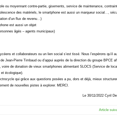
névole ou moyennant contre-partie, gisements, service de maintenance, contrain
solescence des matériels, le smartphone est aussi un marqueur social…, sécu
ration d’un flux de revenu…)
tphone est aussi un objet
personnes âgés – agents municipaux)
céens et collaborateurs ou un lien social s’est tissé. Nous l’espérons qu’il a
 de Jean-Pierre Timbaud ou d’appui auprès de la direction du groupe BPCE af
cée, voire de donation de vieux smartphones alimentant SLOCS (Service de loca
et écologique).
ctrocycle qui grâce aux questions posées a pu, dors et déjà, mieux structure
alement de nouvelles pistes à explorer. MERCI.
Le 30/11/2022 Cyril D
Article sui