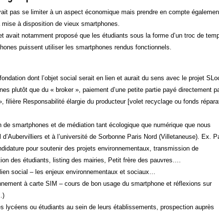
 devait pas se limiter à un aspect économique mais prendre en compte égalemen
 mise à disposition de vieux smartphones.
 et avait notamment proposé que les étudiants sous la forme d’un troc de temp
rtphones puissent utiliser les smartphones rendus fonctionnels.
fondation dont l’objet social serait en lien et aurait du sens avec le projet SL
 plutôt que du « broker », paiement d’une petite partie payé directement pa
 filière Responsabilité élargie du producteur [volet recyclage ou fonds réparat
ion de smartphones et de médiation tant écologique que numérique que nous
d’Aubervilliers et à l’université de Sorbonne Paris Nord (Villetaneuse). Ex. P
andidature pour soutenir des projets environnementaux, transmission de
on des étudiants, listing des mairies, Petit frère des pauvres….
u lien social – les enjeux environnementaux et sociaux…
nnement à carte SIM – cours de bon usage du smartphone et réflexions sur
…)
es lycéens ou étudiants au sein de leurs établissements, prospection auprès