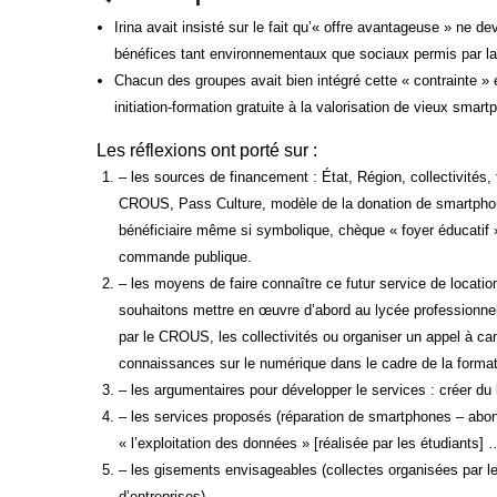
Irina avait insisté sur le fait qu’« offre avantageuse » ne
bénéfices tant environnementaux que sociaux permis par la
Chacun des groupes avait bien intégré cette « contrainte »
initiation-formation gratuite à la valorisation de vieux sma
Les réflexions ont porté sur :
– les sources de financement : État, Région, collectivités, 
CROUS, Pass Culture, modèle de la donation de smartphones
bénéficiaire même si symbolique, chèque « foyer éducatif »,
commande publique.
– les moyens de faire connaître ce futur service de locat
souhaitons mettre en œuvre d’abord au lycée professionnel 
par le CROUS, les collectivités ou organiser un appel à c
connaissances sur le numérique dans le cadre de la formati
– les argumentaires pour développer le services : créer d
– les services proposés (réparation de smartphones – abo
« l’exploitation des données » [réalisée par les étudiants] 
– les gisements envisageables (collectes organisées par l
d’entreprises)