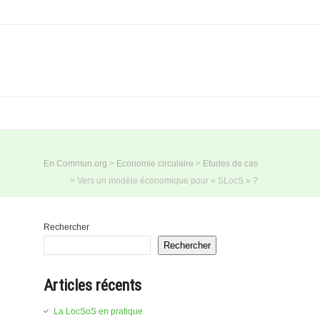
En Commun.org
>
Economie circulaire
>
Etudes de cas
>
Vers un modèle économique pour « SLocS » ?
Rechercher
Rechercher
Articles récents
La LocSoS en pratique