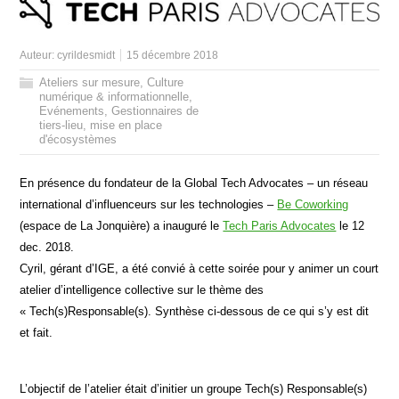
Auteur:
cyrildesmidt
15 décembre 2018
Ateliers sur mesure
,
Culture
numérique & informationnelle
,
Evénements
,
Gestionnaires de
tiers-lieu
,
mise en place
d'écosystèmes
En présence du fondateur de la Global Tech Advocates – un réseau
international d’influenceurs sur les technologies –
Be Coworking
(espace de La Jonquière) a inauguré le
Tech Paris Advocates
le 12
dec. 2018.
Cyril, gérant d’IGE, a été convié à cette soirée pour y animer un court
atelier d’intelligence collective sur le thème des
« Tech(s)Responsable(s). Synthèse ci-dessous de ce qui s’y est dit
et fait.
L’objectif de l’atelier était d’initier un groupe Tech(s) Responsable(s)