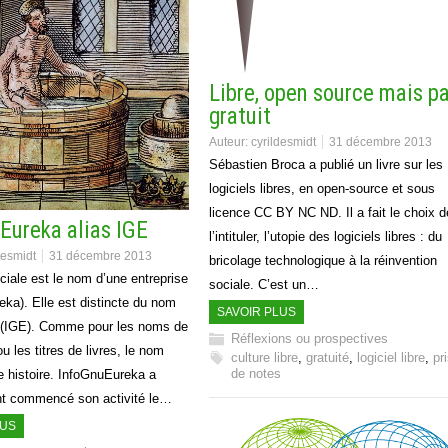
Libre, open source mais p
gratuit
Auteur:
cyrildesmidt
31 décembre 2013
Sébastien Broca a publié un livre sur les
logiciels libres, en open-source et sous
licence CC BY NC ND. Il a fait le choix d
Eureka alias IGE
l’intituler, l’utopie des logiciels libres : du
desmidt
31 décembre 2013
bricolage technologique à la réinvention
ciale est le nom d’une entreprise
sociale. C’est un…
ka). Elle est distincte du nom
SAVOIR PLUS
 (IGE). Comme pour les noms de
Réflexions ou prospectives
ou les titres de livres, le nom
culture libre
,
gratuité
,
logiciel libre
,
pr
de notes
e histoire. InfoGnuEureka a
ent commencé son activité le…
LUS