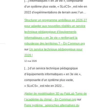
[…] informatiques « en 3e vie », composante
d’un système plus vaste, « SLoCS« , est née en
2022 d’expérimentations de terrain avec l’un…
Structurer un programme ambitieux en 2026-27
pour adapter aux nouvelles réalités un service
technique pédagogique d’équipements
informatiques « en 3e vie » renforçant la
robustesse des territoires ? – En Commun.org
sur
Un service technique pédagogique pour
2026 !
12 mai 2026
[…] d’un service technique pédagogique
d’équipements informatiques « en 3e vie »,
composante d’un système plus vaste,
« SLoCS« , est née en 2022…
Atelier de modélisation 3D au FabLab Tumo de
l’académie du climat – En Commun.org
sur
Faire système : approches alternatives du