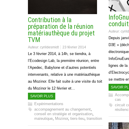
InfoGnu
Contribution à la
conduit
préparation de la réunion
Auteur:
cyril
matériauthèque du projet
Depuis janvi
TVM
D3E » (déch
Auteur:
cyrildesmidt
23 février 2014
électronique
Le 3 février 2014, à 14h, se tiendra, à
InfoGnuEure
l’Ecodesign Lab, la première réunion, entre
lignes de la
l’Apedec, Babylone et d’autres potentiels
d’Electrocyc
intervenants, relative à une matériauthèque
se mettre e
au Mozinor. Elle fait suite à une visite du toit
SAVOIR P
du Mozinor le 12 février et…
Accompa
SAVOIR PLUS
cas
Expérimentations
circuit c
accompagnement au changement
,
résilien
conseil en stratégie et organisation
,
maïeutique
,
Mozinor
,
tiers-lieu
,
transition