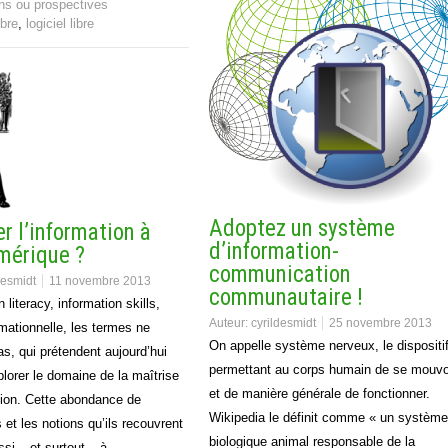
ns ou prospectives
ibre
,
logiciel libre
Adoptez un système
er l’information à
d’information-
umérique ?
communication
desmidt
11 novembre 2013
communautaire !
 literacy, information skills,
Auteur:
cyrildesmidt
25 novembre 2013
rmationnelle, les termes ne
On appelle système nerveux, le dispositi
s, qui prétendent aujourd’hui
permettant au corps humain de se mouvo
xplorer le domaine de la maîtrise
et de manière générale de fonctionner.
tion. Cette abondance de
Wikipedia le définit comme « un système
 et les notions qu’ils recouvrent
biologique animal responsable de la
ssi – et surtout – à…