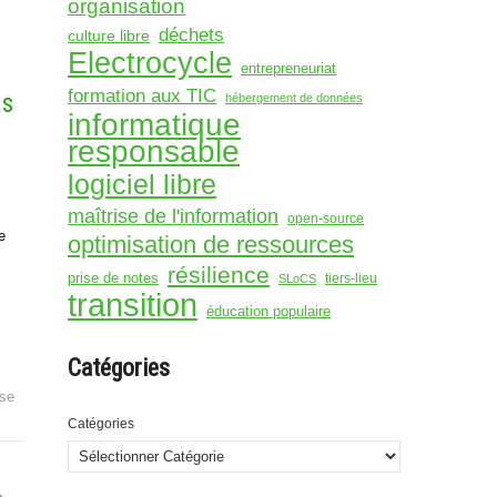
organisation
déchets
culture libre
Electrocycle
entrepreneuriat
formation aux TIC
as
hébergement de données
informatique
responsable
logiciel libre
maîtrise de l'information
open-source
e
optimisation de ressources
résilience
prise de notes
tiers-lieu
SLoCS
transition
éducation populaire
Catégories
ise
Catégories