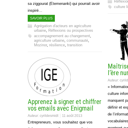
Réflexio
sa ziggourat (Etemenanki) qui pourrait avoir
culture l
inspiré…
SAVOIR PLUS
Agrégation d'acteurs en agriculture
urbaine
,
Réflexions ou prospectives
accompagnement au changement
,
agriculture urbaine
,
communauté
,
Mozinor
,
résilience
,
transition
Maîtris
l’ère n
Auteur:
cyril
« Information
culture info
Apprenez à signer et chiffrer
manquent pa
vos emails avec Enigmail
définir et e
de l’informa
Auteur:
cyrildesmidt
11 août 2013
vocabulaires
Entrepreneurs, vous souhaitez que vos
montrent au