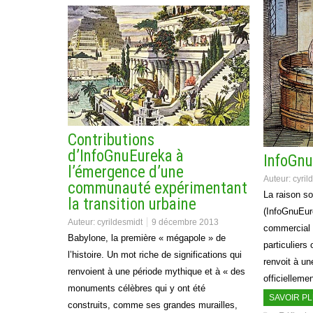
Contributions
d’InfoGnuEureka à
InfoGnu
l’émergence d’une
Auteur:
cyril
communauté expérimentant
La raison so
la transition urbaine
(InfoGnuEure
Auteur:
cyrildesmidt
9 décembre 2013
commercial
Babylone, la première « mégapole » de
particuliers 
l’histoire. Un mot riche de significations qui
renvoit à un
renvoient à une période mythique et à « des
officiellem
monuments célèbres qui y ont été
SAVOIR P
construits, comme ses grandes murailles,