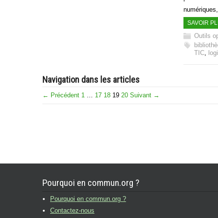
numériques
SAVOIR P
Outils o
biblioth
TIC
,
logi
Navigation dans les articles
← Précédent
1
…
17
18
19
20
Suivant →
Pourquoi en commun.org ?
Pourquoi en commun.org ?
Contactez-nous