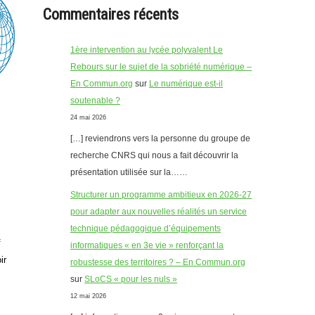
Commentaires récents
1ère intervention au lycée polyvalent Le
Rebours sur le sujet de la sobriété numérique –
En Commun.org
sur
Le numérique est-il
soutenable ?
24 mai 2026
[…] reviendrons vers la personne du groupe de
recherche CNRS qui nous a fait découvrir la
présentation utilisée sur la……
Structurer un programme ambitieux en 2026-27
pour adapter aux nouvelles réalités un service
technique pédagogique d’équipements
f
informatiques « en 3e vie » renforçant la
ir
robustesse des territoires ? – En Commun.org
sur
SLoCS « pour les nuls »
12 mai 2026