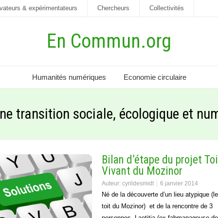
vateurs & expérimentateurs
Chercheurs
Collectivités
En Commun.org
Humanités numériques
Economie circulaire
ne transition sociale, écologique et nu
Bilan d’étape du projet Toi
Vivant du Mozinor
Auteur:
cyrildesmidt
6 janvier 2014
Né de la découverte d’un lieu atypique (le
toit du Mozinor) et de la rencontre de 3
personnes, Laetitia (ex fabmanageuse de