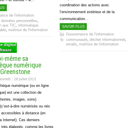
coordination des actions avec
LUS
l’environnement extérieur et de la
nce de l'information
communication…
,
données personnelles
,
n aux TIC
,
informatique
SAVOIR PLUS
able
,
maîtrise de l'information
Gouvernance de l'information
communauté
,
déchet informationnel
,
emails
,
maîtrise de l'information
oi-même sa
hèque numérique
 Greenstone
desmidt
28 juillet 2013
thèque numérique (ou en ligne
que) est une collection de
textes, images, sons)
(c’est-à-dire numérisés ou nés
 accessibles à distance (en
ia Internet). Ces derniers
 très élaborés, comme les livres