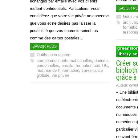
échanges par emails avec vos clients
SAVOIR P
restent confidentiels. Particuliers, vous
considérez que votre vie privée ne concerne
Gouverna
archiver
que vous et ne désirez pas laisser la
formatio
possibilité que vos courriels soient lus
respons
comme des cartes postales…
SAVOIR PLUS
Outils open-source
compétences informationnelles
,
données
Créer s
personnelles
,
emails
,
formation aux TIC
,
bibliot
maîtrise de l'information
,
surveillance
globale
,
vie privée
grâce à
Auteur:
cyril
« Une biblio
ou électroni
documents (
numériques 
numériques)
particulier v
peuvent être