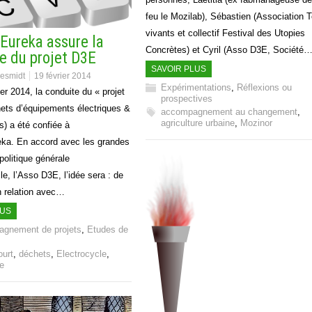
feu le Mozilab), Sébastien (Association T
vivants et collectif Festival des Utopies
Eureka assure la
Concrètes) et Cyril (Asso D3E, Société
e du projet D3E
SAVOIR PLUS
desmidt
19 février 2014
Expérimentations
,
Réflexions ou
er 2014, la conduite du « projet
prospectives
ets d’équipements électriques &
accompagnement au changement
,
agriculture urbaine
,
Mozinor
s) a été confiée à
ka. En accord avec les grandes
 politique générale
le, l’Asso D3E, l’idée sera : de
n relation avec…
LUS
gnement de projets
,
Etudes de
ourt
,
déchets
,
Electrocycle
,
ce