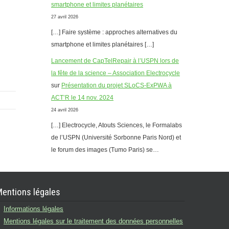
smartphone et limites planétaires
27 avril 2026
[…] Faire système : approches alternatives du
smartphone et limites planétaires […]
Lancement de CapTelRepair à l’USPN lors de
la fête de la science – Association Electrocycle
sur
Présentation du projet SLoCS-ExPWA à
ACT’R le 14 nov. 2024
24 avril 2026
[…] Electrocycle, Atouts Sciences, le Formalabs
de l’USPN (Université Sorbonne Paris Nord) et
le forum des images (Tumo Paris) se…
entions légales
Informations légales
Mentions légales sur le traitement des données personnelles