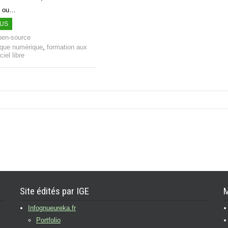
, ou…
LUS
pen-source
èque numérique
,
formation aux
ciel libre
Site édités par IGE
M
Infognueureka.fr
Portfolio