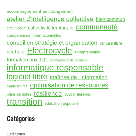
accompagnement au changement
atelier d'intelligence collective
bien commun
communauté
collectivité territoriale
circuit court
compétences informationnelles
conseil en stratégie et organisation
culture libre
Electrocycle
déchets
entrepreneuriat
formation aux TIC
hébergement de données
informatique responsable
logiciel libre
maîtrise de l'information
optimisation de ressources
open-source
résilience
prise de notes
tiers-lieu
SLoCS
transition
éducation populaire
Catégories
Catégories