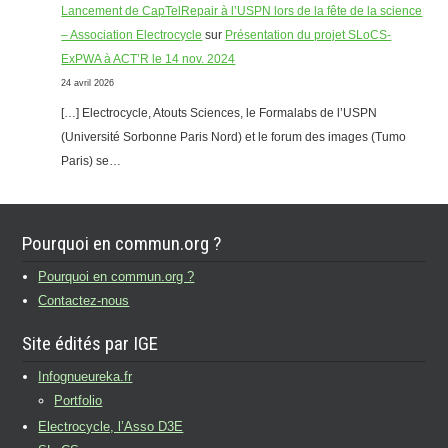
Lancement de CapTelRepair à l’USPN lors de la fête de la science
– Association Electrocycle
sur
Présentation du projet SLoCS-
ExPWA à ACT’R le 14 nov. 2024
24 avril 2026
[…] Electrocycle, Atouts Sciences, le Formalabs de l’USPN
(Université Sorbonne Paris Nord) et le forum des images (Tumo
Paris) se…
Pourquoi en commun.org ?
Pourquoi en commun.org ?
Contactez-nous
Site édités par IGE
Infognueureka.fr
Portfolio
Electrocycle, l’Asso D3E