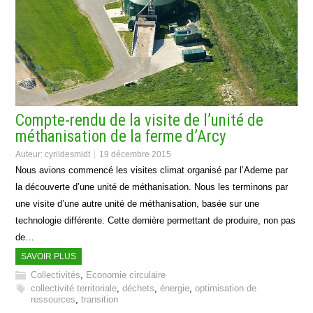
Compte-rendu de la visite de l’unité de
méthanisation de la ferme d’Arcy
Auteur:
cyrildesmidt
19 décembre 2015
Nous avions commencé les visites climat organisé par l’Ademe par
la découverte d’une unité de méthanisation. Nous les terminons par
une visite d’une autre unité de méthanisation, basée sur une
technologie différente. Cette dernière permettant de produire, non pas
de…
SAVOIR PLUS
Collectivités
,
Economie circulaire
collectivité territoriale
,
déchets
,
énergie
,
optimisation de
ressources
,
transition